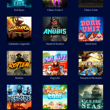
Evil Eyes
Chaos Crew 2
Chaos Crew
Gladiator Legends
Hand of Anubis
Dork Unit
Rotten
Pug Life
Temple of Torment