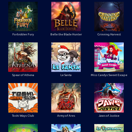
Forbidden Fury
Belle the Blade Hunter
Grinning Harvest
Spear of Athena
Le Santa
Miss Candys Sweet Escape
Toshi Ways Club
Army of Ares
Jaws of Justice