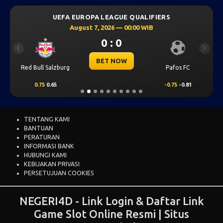
UEFA EUROPA LEAGUE QUALIFIERS
August 7, 2026 — 00:00 WIB
0 : 0
Previous
Next
BET NOW
Red Bull Salzburg
Pafos FC
0.75
0.65
-0.75
-0.81
TENTANG KAMI
BANTUAN
PERATURAN
INFORMASI BANK
HUBUNGI KAMI
KEBIJAKAN PRIVASI
PERSETUJUAN COOKIES
NEGERI4D - Link Login & Daftar Link
Game Slot Online Resmi | Situs