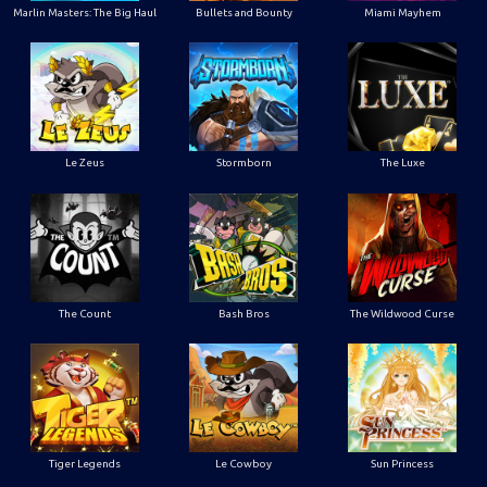
Marlin Masters: The Big Haul
Bullets and Bounty
Miami Mayhem
Le Zeus
Stormborn
The Luxe
The Count
Bash Bros
The Wildwood Curse
Tiger Legends
Le Cowboy
Sun Princess