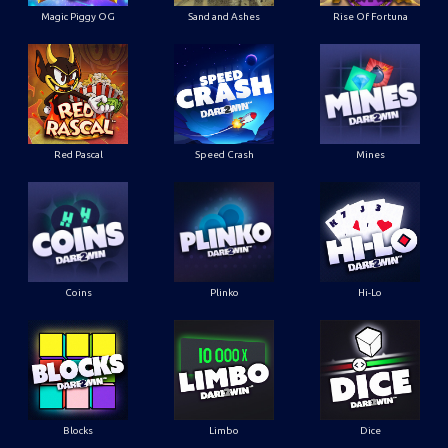
Magic Piggy OG
Sand and Ashes
Rise Of Fortuna
Red Pascal
Speed Crash
Mines
Coins
Plinko
Hi-Lo
Blocks
Limbo
Dice