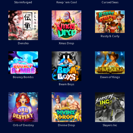
Stormforged
Keep 'em Cool
Cursed Seas
Rusty & Curly
Densho
Xmas Drop
Bouncy Bombs
Dawn of Kings
Beam Boys
Orb of Destiny
Divine Drop
Slayers Inc