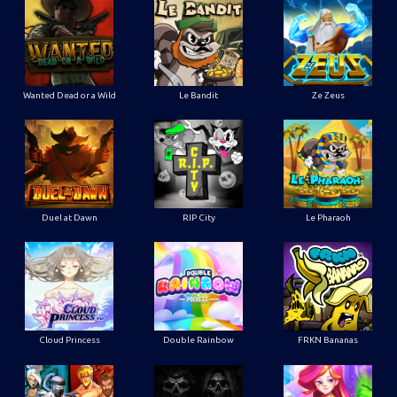
Wanted Dead or a Wild
Le Bandit
Ze Zeus
Duel at Dawn
RIP City
Le Pharaoh
Cloud Princess
Double Rainbow
FRKN Bananas