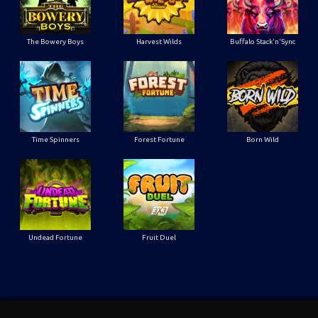
The Bowery Boys
Harvest Wilds
Buffalo Stack'n'Sync
Time Spinners
Forest Fortune
Born Wild
Undead Fortune
Fruit Duel