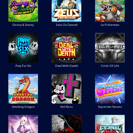
Donny & Danny
Zeus Ze Zecond
Le Fisherman
Pray For Six
Deal With Death
Circle Of Life
Smoking Dragon
Hot Ross
Superstar Sevens