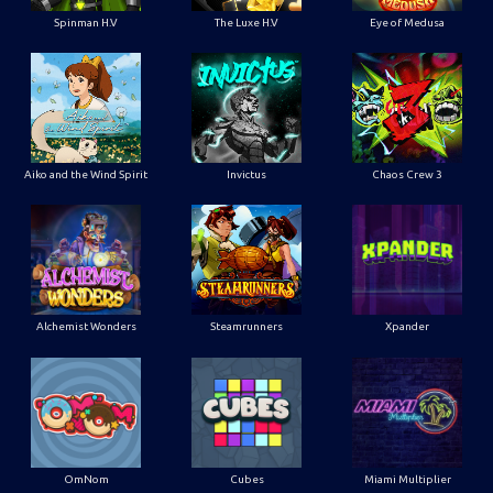
Spinman H.V
The Luxe H.V
Eye of Medusa
Aiko and the Wind Spirit
Invictus
Chaos Crew 3
Alchemist Wonders
Steamrunners
Xpander
OmNom
Cubes
Miami Multiplier