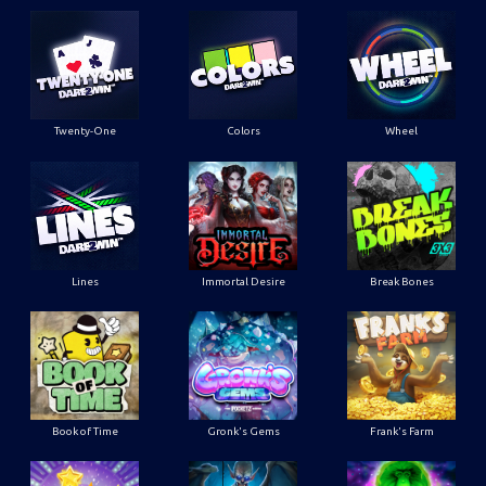
Twenty-One
Colors
Wheel
Lines
Immortal Desire
Break Bones
Book of Time
Gronk's Gems
Frank's Farm