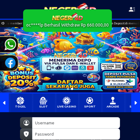
gar mengecek terlebih dahulu nomor rekening tujuan Deposit di menu deposit. Untuk bantuan dap
oc****lp Berhasil Withdraw Rp 660.000,00
TOGEL
SLOT
LIVE CASINO
SPORT
ARCADE
SABU