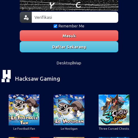
Remember Me
Masuk
Daftar Sekarang
Desktop
Wap
Hacksaw Gaming
Le Football Fan
Le Hooligan
Three Cursed Chests