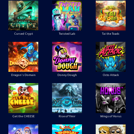
Cursed Crypt
Twisted Lab
Tai the Toadc
Dragon's Domain
Donny Dough
Octo Attack
Get the CHEESE
Rise of Ymir
Wings of Horus