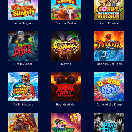
Snow Slingers
Shaolin Master
Donut Division
Fire my Laser
Klowns
Phoenix Duel Reels
Marlin Masters
Hounds of Hell
Dorks of the Deep