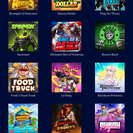
Strength of Hercules
Danny Dollar
Pray for Three
Ultimate Slot of America
Booze Bash
Spinman
Le King
Fred's Food Truck
Rainbow Princess