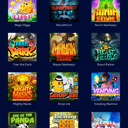
Magic Piggy
Bloodthirst
Ronin Stackways
Fear the Dark
Mayan Stackways
Beast Below
Mighty Masks
Drop'em
Vending Machine