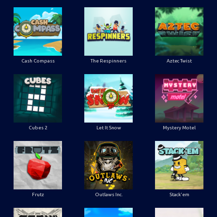
Cash Compass
The Respinners
Aztec Twist
Cubes 2
Let It Snow
Mystery Motel
Frutz
Outlaws Inc.
Stack'em