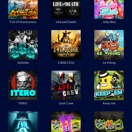
Fist Of Destruction
Life and Death
Jelly Slice
SixSixSix
2 Wild 2 Die
Le Viking
ITERO
Cash Crew
Keep'em