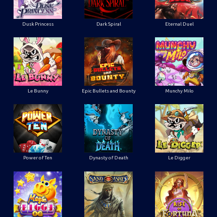
Dusk Princess
Dark Spiral
Eternal Duel
Le Bunny
Epic Bullets and Bounty
Munchy Milo
Power of Ten
Dynasty of Death
Le Digger