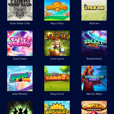
Toshi Video Club
Hop'n'Pop
Stick'em
Tasty Treats
Cash Quest
Rocket Reels
Joker Bombs
King Carrot
Warrior Ways