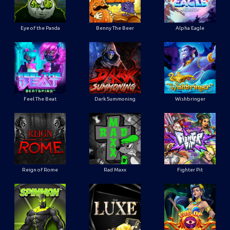
Eye of the Panda
Benny The Beer
Alpha Eagle
Feel The Beat
Dark Summoning
Wishbringer
Reign of Rome
Rad Maxx
Fighter Pit