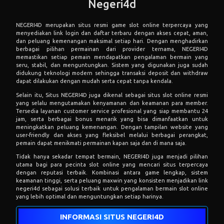
Negeri4d
NEGERI4D
merupakan situs resmi game slot online terpercaya yang
menyediakan link login dan daftar terbaru dengan akses cepat, aman,
dan peluang kemenangan maksimal setiap hari. Dengan menghadirkan
berbagai pilihan permainan dari provider ternama, NEGERI4D
memastikan setiap pemain mendapatkan pengalaman bermain yang
seru, stabil, dan menguntungkan. Sistem yang digunakan juga sudah
didukung teknologi modern sehingga transaksi deposit dan withdraw
dapat dilakukan dengan mudah serta cepat tanpa kendala.
Selain itu,
Situs NEGERI4D
juga dikenal sebagai situs slot online resmi
yang selalu mengutamakan kenyamanan dan keamanan para member.
Tersedia layanan customer service profesional yang siap membantu 24
jam, serta berbagai bonus menarik yang bisa dimanfaatkan untuk
meningkatkan peluang kemenangan. Dengan tampilan website yang
user-friendly dan akses yang fleksibel melalui berbagai perangkat,
pemain dapat menikmati permainan kapan saja dan di mana saja.
Tidak hanya sekadar tempat bermain, NEGERI4D juga menjadi pilihan
utama bagi para pecinta slot online yang mencari situs terpercaya
dengan reputasi terbaik. Kombinasi antara game lengkap, sistem
keamanan tinggi, serta peluang maxwin yang konsisten menjadikan link
negeri4d sebagai solusi terbaik untuk pengalaman bermain slot online
yang lebih optimal dan menguntungkan setiap harinya.
INFORMASI SITUS NEGERI4D