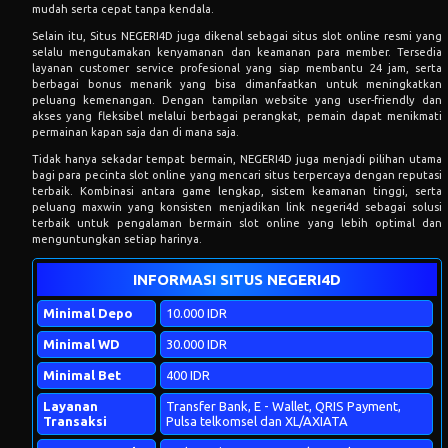
mudah serta cepat tanpa kendala.
Selain itu,
Situs NEGERI4D
juga dikenal sebagai situs slot online resmi yang
selalu mengutamakan kenyamanan dan keamanan para member. Tersedia
layanan customer service profesional yang siap membantu 24 jam, serta
berbagai bonus menarik yang bisa dimanfaatkan untuk meningkatkan
peluang kemenangan. Dengan tampilan website yang user-friendly dan
akses yang fleksibel melalui berbagai perangkat, pemain dapat menikmati
permainan kapan saja dan di mana saja.
Tidak hanya sekadar tempat bermain, NEGERI4D juga menjadi pilihan utama
bagi para pecinta slot online yang mencari situs terpercaya dengan reputasi
terbaik. Kombinasi antara game lengkap, sistem keamanan tinggi, serta
peluang maxwin yang konsisten menjadikan link negeri4d sebagai solusi
terbaik untuk pengalaman bermain slot online yang lebih optimal dan
menguntungkan setiap harinya.
INFORMASI SITUS NEGERI4D
Minimal Depo
10.000 IDR
Minimal WD
30.000 IDR
Minimal Bet
400 IDR
Layanan
Transfer Bank, E - Wallet, QRIS Payment,
Transaksi
Pulsa telkomsel dan XL/AXIATA