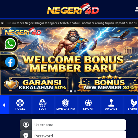
emua member Negeri4D agar mengecek terlebih dahulu nomor rekening tujuan Deposit di menu depo
TOGEL
SLOT
LIVE CASINO
SPORT
ARCADE
SABU