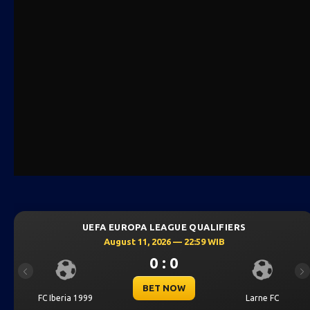
LEAGUE QUALIFIERS
SPAIN
 2026 — 22:59 WIB
August 16, 2
0 : 0
0
Previous
Ne
ET NOW
BE
Larne FC
Sevilla