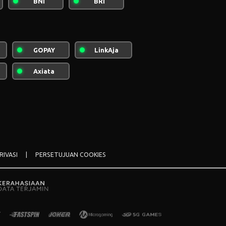
BNI
BRI
GOPAY
LinkAja
Axiata
RIVASI
|
PERSETUJUAN COOKIES