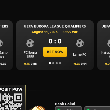
A LIGA
UEFA CHAMPIONS LEAGUE QUALIFIE
6 — 02:30 WIB
August 12, 2026 — 00:00 WIB
 0
0 : 0
NOW
BET NOW
Rayo
Kauno
Dinamo
Vallecano
Zalgiris
Zagreb
-0.25
0.95
-1.25
1.00
1.25
0.8
Bank Lokal