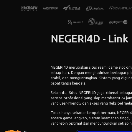
NEGERI4D - Link 
NEGERI4D
merupakan situs resmi game slot onl
setiap hari. Dengan menghadirkan berbagai p
stabil, dan menguntungkan. Sistem yang digun
cepat tanpa kendala.
Selain itu,
Situs NEGERI4D
juga dikenal sebaga
service profesional yang siap membantu 24 ja
yang user-friendly dan akses yang fleksibel me
Tidak hanya sekadar tempat bermain, NEGERI4D 
antara game lengkap, sistem keamanan tinggi, 
yang lebih optimal dan menguntungkan setiap h