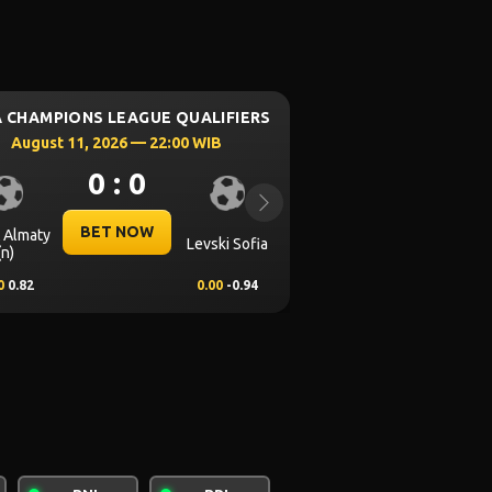
RS
UEFA CHAMPIONS LEAGUE QUALIFIERS
August 12, 2026 — 00:30 WIB
0 : 0
Next
BET NOW
NEC
Olympiacos
Nijmegen
8
0.00
-0.98
0.00
0.86