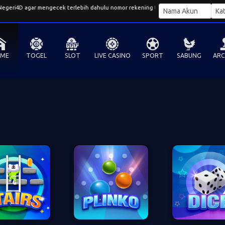
i4D agar mengecek terlebih dahulu nomor rekening tujuan Deposit di menu depos
hr****jc Berhasil Withdraw Rp 8.584.000,00
ME
TOGEL
SLOT
LIVE CASINO
SPORT
SABUNG
ARC