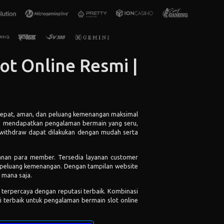
ot Online Resmi |
s cepat, aman, dan peluang kemenangan maksimal
in mendapatkan pengalaman bermain yang seru,
n withdraw dapat dilakukan dengan mudah serta
manan para member. Tersedia layanan customer
n peluang kemenangan. Dengan tampilan website
 mana saja.
 terpercaya dengan reputasi terbaik. Kombinasi
i terbaik untuk pengalaman bermain slot online