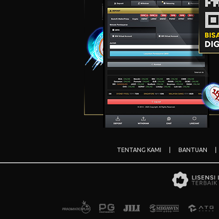
TENTANG KAMI
|
BANTUAN
|