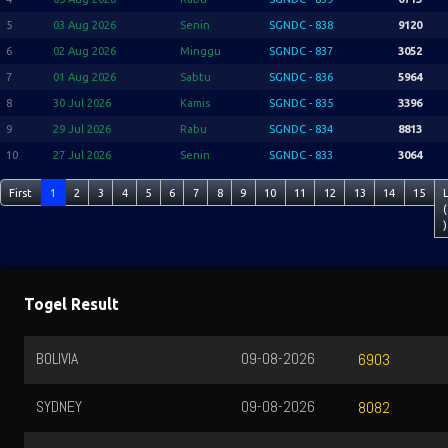
5
03 Aug 2026
Senin
SGNDC - 838
9120
6
02 Aug 2026
Minggu
SGNDC - 837
3052
7
01 Aug 2026
Sabtu
SGNDC - 836
5964
8
30 Jul 2026
Kamis
SGNDC - 835
3396
9
29 Jul 2026
Rabu
SGNDC - 834
8813
10
27 Jul 2026
Senin
SGNDC - 833
3064
First
1
2
3
4
5
6
7
8
9
10
11
12
13
14
15
(
)
Togel Result
BOLIVIA
09-08-2026
6903
SYDNEY
09-08-2026
8082