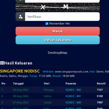
Remember Me
Masuk
Daftar Sekarang
Desktop
Wap
Hasil Keluaran
SINGAPORE NODISC
Website:
www.singaporepools.com
, Hari:
Senin, Ra
Kamis, Sabtu, Minggu
, Tutup:
17:25 WIB
, Result:
18:00 WIB
No
Tanggal
Hari
Pasaran
Result
1
09 Aug 2026
Minggu
SGNDC - 842
7137
2
08 Aug 2026
Sabtu
SGNDC - 841
5102
3
07 Aug 2026
Jumat
SGNDC - 840
7907
4
05 Aug 2026
Rabu
SGNDC - 839
0715