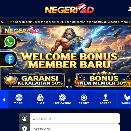
mua member Negeri4D agar mengecek terlebih dahulu nomor rekening tujuan Deposit di menu depos
TOGEL
SLOT
LIVE CASINO
SPORT
ARCADE
SABU