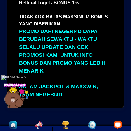
OFFICIAL
(
).
Refferal Togel - BONUS 1%
NOTE
).
ATURAN BUYSPIN ATAU YANG LAINNYA
2. KEPUTUSAN MANAGEMENT NEGERI4D
SALDO AKAN KAMI TARIK MENJADI Rp.0 ,
ADALAH MUTLAK DAN TIDAK DAPAT DI
KEPUTUSAN ADMIN NEGERI4D MUTLAK
TIDAK ADA BATAS MAKSIMUM BONUS
GANGGU GUGAT
DAN TIDAK DAPAT DIGANGGU GUGAT
(
).
YANG DIBERIKAN
PROMO DARI NEGERI4D DAPAT
BERUBAH SEWAKTU - WAKTU
SELALU UPDATE DAN CEK
PROMOSI KAMI UNTUK INFO
BONUS DAN PROMO YANG LEBIH
MENARIK
SALAM JACKPOT & MAXXWIN,
TEAM NEGERI4D